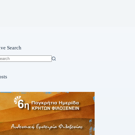
ive Search
o
sults
osts