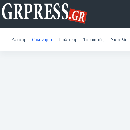
Μετάβαση
στο
περιεχόμενο
Άποψη
Οικονομία
Πολιτική
Τουρισμός
Ναυτιλία