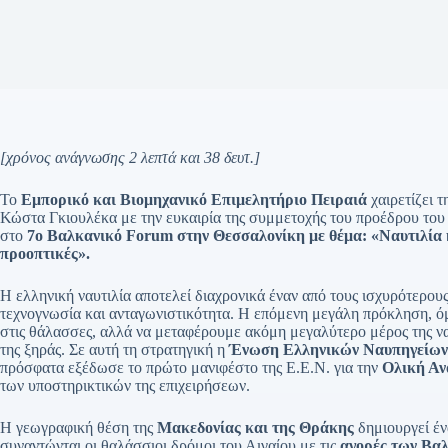
[χρόνος ανάγνωσης 2 λεπτά και 38 δευτ.]
Το
Εμπορικό και Βιομηχανικό Επιμελητήριο Πειραιά
χαιρετίζει 
Κώστα Γκιουλέκα με την ευκαιρία της συμμετοχής του προέδρου του
στο
7ο Βαλκανικό Forum στην Θεσσαλονίκη με θέμα: «Ναυτιλία κ
προοπτικές».
Η ελληνική ναυτιλία αποτελεί διαχρονικά έναν από τους ισχυρότερου
τεχνογνωσία και ανταγωνιστικότητα. Η επόμενη μεγάλη πρόκληση, όμ
στις θάλασσες, αλλά να μεταφέρουμε ακόμη μεγαλύτερο μέρος της να
της ξηράς. Σε αυτή τη στρατηγική η
Ένωση Ελληνικών Ναυπηγείων
πρόσφατα εξέδωσε το πρώτο μανιφέστο της Ε.Ε.Ν. για την
Ολική Αν
των υποστηρικτικών της επιχειρήσεων.
Η γεωγραφική θέση της
Μακεδονίας και της Θράκης
δημιουργεί έν
συναντώνται οι θαλάσσιοι δρόμοι του Αιγαίου με τις
αγορές των Βαλ