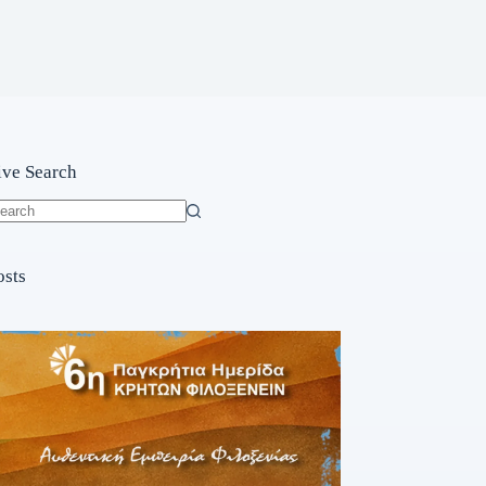
ive Search
o
sults
osts