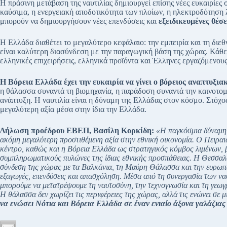
Η πράσινη μετάβαση της ναυτιλίας δημιουργεί επίσης νέες ευκαιρίες 
καύσιμα, η ενεργειακή αποδοτικότητα των πλοίων, η ηλεκτροδότηση λ
μπορούν να δημιουργήσουν νέες επενδύσεις και
εξειδικευμένες θέσε
Η Ελλάδα διαθέτει το μεγαλύτερο κεφάλαιο: την εμπειρία και τη διεθν
είναι καλύτερη διασύνδεση με την παραγωγική βάση της χώρας. Κάθε 
ελληνικές επιχειρήσεις, ελληνικά προϊόντα και Έλληνες εργαζόμενους
Η Βόρεια Ελλάδα έχει την ευκαιρία να γίνει ο βόρειος αναπτυξιακ
η θάλασσα συναντά τη βιομηχανία, η παράδοση συναντά την καινοτομ
ανάπτυξη. Η ναυτιλία είναι η δύναμη της Ελλάδας στον κόσμο. Στόχος
μεγαλύτερη αξία μέσα στην ίδια την Ελλάδα.
Δήλωση προέδρου ΕΒΕΠ, Βασίλη Κορκίδη:
«Η παγκόσμια δύναμη τ
ακόμη μεγαλύτερη προστιθέμενη αξία στην εθνική οικονομία. Ο Πειραιά
κέντρο
,
καθώς και η Βόρεια Ελλάδα ως στρατηγικός κόμβος λιμένων, βιο
συμπληρωματικούς πυλώνες της ίδιας εθνικής προσπάθειας. Η Θεσσαλ
σύνδεση της χώρας με τα Βαλκάνια, τη Μαύρη Θάλασσα και την ευρωπα
εξαγωγές, επενδύσεις και απασχόληση. Μέσα από τη συνεργασία των να
μπορούμε να μετατρέψουμε τη ναυτοσύνη, την τεχνογνωσία και τη γεω
Η θάλασσα δεν χωρίζει τις περιφέρειες της χώρας, αλλά τις ενώνει σε 
να ενώσει Νότια και Βόρεια Ελλάδα σε έναν ενιαίο άξονα γαλάζιας