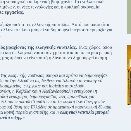
στη ναυπηγική και λιμενική βιομηχανία. Τα εναλλακτικά
ιμένων, οι νέες τεχνολογίες και η κυκλική οικονομία
ις εργασίας.
ή αξιοπιστία της ελληνικής ναυτιλίας. Αυτό που απαιτείται
ελληνικό πλοίο μπορεί να δημιουργεί περισσότερη αξία για
.
ός βραχίονας της ελληνικής ναυτιλίας.
Ένας χώρος, όπου
ία και η ελληνική ναυτοσύνη μετατρέπεται σε περιφερειακή
 μας πρέπει να είναι αυτή η δύναμη να δημιουργεί ακόμη
ης ελληνικής ναυτιλίας μπορεί και πρέπει να δημιουργήσει
ς με την Ελευσίνα ως διεθνές ναυτιλιακό και ναυπηγικό
μηχανίας, ενέργειας και logistics αποτελούν
ονίκη, η Καβάλα και η Αλεξανδρούπολη ενισχύουν τη
ϊκή ενδοχώρα, δημιουργώντας νέες προοπτικές για
υτιλιακών οικοσυστημάτων και τη λογική των συνεργειών
γραφική θέση της Ελλάδας σε πραγματική παραγωγική δύναμη.
μια κοινή πορεία ανάπτυξης και η
ελληνική ναυτιλία μπορεί
 ανάπτυξης.
»