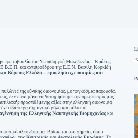
L
την πρωτοβουλία του Υφυπουργού Μακεδονίας – Θράκης,
N
 Ε.Β.Ε.Π. και αντιπροέδρου της Ε.Ε.Ν. Βασίλη Κορκίδη
re
αι Βόρειος Ελλάδα – προκλήσεις, ευκαιρίες και
P
ς πυλώνες της εθνικής οικονομίας, με παγκόσμια παρουσία,
ως, δεν είναι μόνο να διατηρήσουμε την πρωτοπορία μας
υτιλιακής προστιθέμενης αξίας στην ελληνική οικονομία
έχει ιδιαίτερα σημαντικό ρόλο και μάλιστα,
αγέννηση της Ελληνικής Ναυπηγικής Βιομηχανίας
και
α φυσικό πλεονέκτημα. Βρίσκεται στο σημείο, όπου
κανίων, της Κεντρικής και Ανατολικής Ευρώπης
. Το