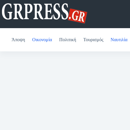
Μετάβαση
στο
περιεχόμενο
Άποψη
Οικονομία
Πολιτική
Τουρισμός
Ναυτιλία