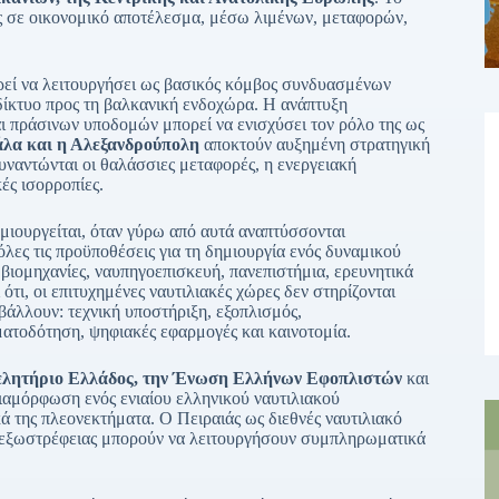
ς σε οικονομικό αποτέλεσμα, μέσω λιμένων, μεταφορών,
πορεί να λειτουργήσει ως βασικός κόμβος συνδυασμένων
δίκτυο προς τη βαλκανική ενδοχώρα. Η ανάπτυξη
ι πράσινων υποδομών μπορεί να ενισχύσει τον ρόλο της ως
λα και η Αλεξανδρούπολη
αποκτούν αυξημένη στρατηγική
υναντώνται οι θαλάσσιες μεταφορές, η ενεργειακή
κές ισορροπίες.
μιουργείται, όταν γύρω από αυτά αναπτύσσονται
όλες τις προϋποθέσεις για τη δημιουργία ενός δυναμικού
ές βιομηχανίες, ναυπηγοεπισκευή, πανεπιστήμια, ερευνητικά
 ότι, οι επιτυχημένες ναυτιλιακές χώρες δεν στηρίζονται
βάλλουν: τεχνική υποστήριξη, εξοπλισμός,
ματοδότηση, ψηφιακές εφαρμογές και καινοτομία.
ιμελητήριο Ελλάδος, την Ένωση Ελλήνων Εφοπλιστών
και
διαμόρφωση ενός ενιαίου ελληνικού ναυτιλιακού
κά της πλεονεκτήματα. Ο Πειραιάς ως διεθνές ναυτιλιακό
ι εξωστρέφειας μπορούν να λειτουργήσουν συμπληρωματικά