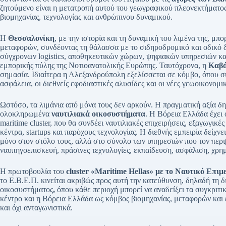
ζητούμενο είναι η μετατροπή αυτού του γεωγραφικού πλεονεκτήματο
βιομηχανίας, τεχνολογίας και ανθρώπινου δυναμικού.
Η
Θεσσαλονίκη
, με την ιστορία και τη δυναμική του λιμένα της, μ
μεταφορών, συνδέοντας τη θάλασσα με το σιδηροδρομικό και οδικό 
σύγχρονων logistics, αποθηκευτικών χώρων, ψηφιακών υπηρεσιών κα
εμπορικής πύλης της Νοτιοανατολικής Ευρώπης. Ταυτόχρονα, η
Καβά
σημασία. Ιδιαίτερα η Αλεξανδρούπολη εξελίσσεται σε κόμβο, όπου σ
ασφάλεια, οι διεθνείς εφοδιαστικές αλυσίδες και οι νέες γεωοικονομι
Ωστόσο, τα λιμάνια από μόνα τους δεν αρκούν. Η πραγματική αξία δη
ολοκληρωμένα
ναυτιλιακά οικοσυστήματα
. Η Βόρεια Ελλάδα έχει 
maritime cluster, που θα συνδέει ναυτιλιακές επιχειρήσεις, εξαγωγικ
κέντρα, startups και παρόχους τεχνολογίας. Η διεθνής εμπειρία δείχνει
μόνο στον στόλο τους, αλλά στο σύνολο των υπηρεσιών που τον περι
ναυπηγοεπισκευή, πράσινες τεχνολογίες, εκπαίδευση, ασφάλιση, χρη
Η πρωτοβουλία του
cluster «Maritime Hellas» με το Ναυτικό Επ
το Ε.Β.Ε.Π. κινείται ακριβώς προς αυτή την κατεύθυνση, δηλαδή τη 
οικοσυστήματος
,
όπου κάθε περιοχή μπορεί να αναδείξει τα συγκριτι
κέντρο και η Βόρεια Ελλάδα ως κόμβος βιομηχανίας, μεταφορών κα
και όχι ανταγωνιστικά.