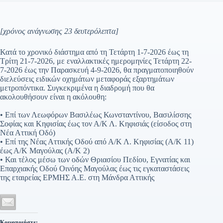
[χρόνος ανάγνωσης 23 δευτερόλεπτα]
Κατά το χρονικό διάστημα από τη Τετάρτη 1-7-2026 έως τη
Τρίτη 21-7-2026, με εναλλακτικές ημερομηνίες Τετάρτη 22-
7-2026 έως την Παρασκευή 4-9-2026, θα πραγματοποιηθούν
διελεύσεις ειδικών οχημάτων μεταφοράς εξαρτημάτων
μετροπόντικα. Συγκεκριμένα η διαδρομή που θα
ακολουθήσουν είναι η ακόλουθη:
• Επί των Λεωφόρων Βασιλέως Κωνσταντίνου, Βασιλίσσης
Σοφίας και Κηφισίας έως τον Α/Κ Λ. Κηφισιάς (είσοδος στη
Νέα Αττική Οδό)
• Επί της Νέας Αττικής Οδού από Α/Κ Λ. Κηφισίας (Α/Κ 11)
έως Α/Κ Μαγούλας (Α/Κ 2)
• Και τέλος μέσω των οδών Θριασίου Πεδίου, Εγνατίας και
Επαρχιακής Οδού Οινόης Μαγούλας έως τις εγκαταστάσεις
της εταιρείας ΕΡΜΗΣ Α.Ε. στη Μάνδρα Αττικής
Κοινοποιήστε: