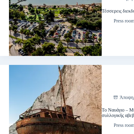
Τέσσερεις διεκδ
Press roo
Άποψη
Το Ναυάγιο – Μι
συλλογικής αβεβ
Press roo