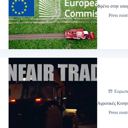
Φρένο στην υπο
Press roo
Ευρωπ
Αγροτικές Κινη
Press roo