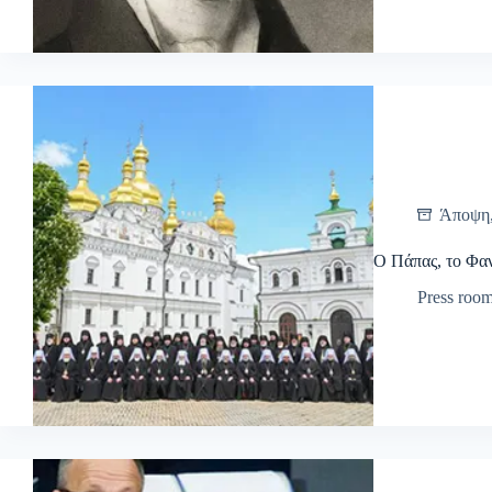
Άποψη
Ο Πάπας, το Φαν
Press roo