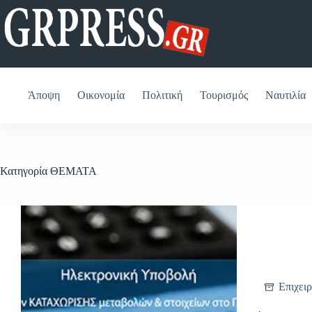
Μετάβαση
στο
περιεχόμενο
Άποψη
Οικονομία
Πολιτική
Τουρισμός
Ναυτιλία
Κατηγορία
ΘΕΜΑΤΑ
Επιχειρ