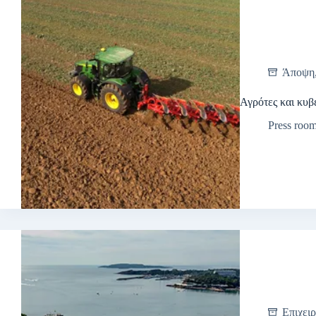
Άποψη
Αγρότες και κυβέ
Press roo
Επιχειρ