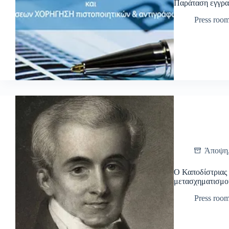
Παράταση εγγρ
Press roo
Άποψη
Ο Καποδίστριας κ
μετασχηματισμού
Press roo