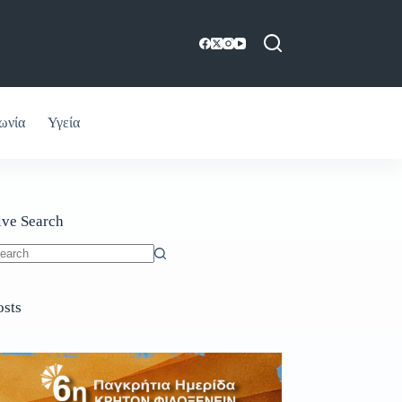
ωνία
Υγεία
ive Search
o
sults
osts