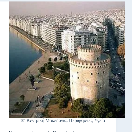
Κεντρική Μακεδονία
,
Περιφέρειες
,
Υγεία