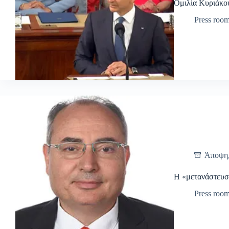
Ομιλία Κυριάκο
Press roo
Άποψη
Η «μετανάστευσ
Press roo