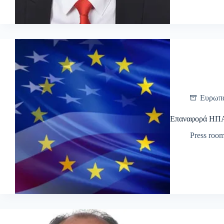
Ευρωπ
Επαναφορά ΗΠΑ
Press roo