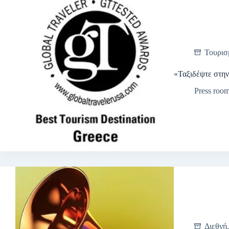
Τουρισ
«Ταξιδέψτε στην
Press roo
Διεθνή