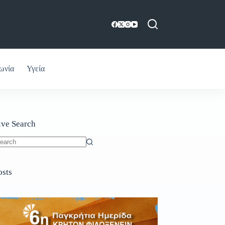
ωνία
Υγεία
ive Search
o
sults
osts