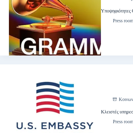
Υποψηφιότητες
Press roo
Κοινων
Κλειστές υπηρε
Press roo