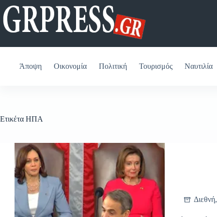
Μετάβαση
στο
περιεχόμενο
Άποψη
Οικονομία
Πολιτική
Τουρισμός
Ναυτιλία
Ετικέτα
ΗΠΑ
Διεθνή