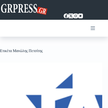
Μετάβαση
στο
περιεχόμενο
Ετικέτα
Μανώλης Πετσίτης