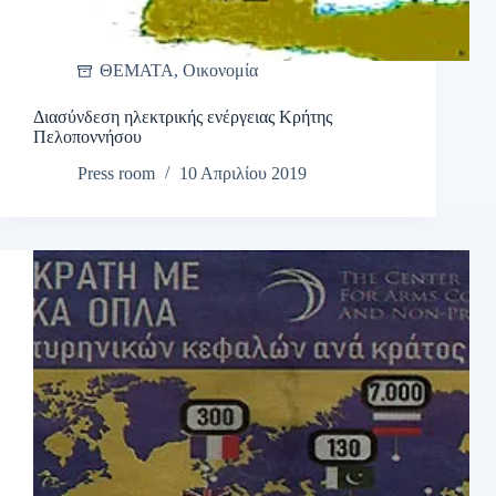
ΘΕΜΑΤΑ
,
Οικονομία
Διασύνδεση ηλεκτρικής ενέργειας Κρήτης
Πελοποννήσου
Press room
10 Απριλίου 2019