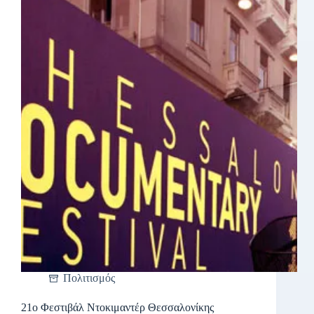
Πολιτισμός
21ο Φεστιβάλ Ντοκιμαντέρ Θεσσαλονίκης